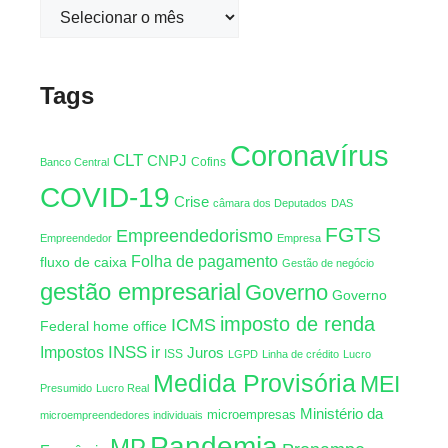
Tags
Coronavírus
CLT
CNPJ
Cofins
Banco Central
COVID-19
Crise
câmara dos Deputados
DAS
FGTS
Empreendedorismo
Empreendedor
Empresa
Folha de pagamento
fluxo de caixa
Gestão de negócio
gestão empresarial
Governo
Governo
imposto de renda
ICMS
Federal
home office
INSS
Impostos
ir
Juros
ISS
LGPD
Linha de crédito
Lucro
Medida Provisória
MEI
Presumido
Lucro Real
Ministério da
microempresas
microempreendedores individuais
Pandemia
MP