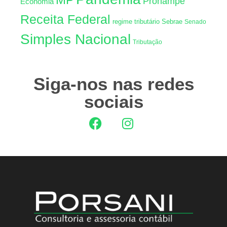
Pronampe
Econômia
Receita Federal
regime tributário
Sebrae
Senado
Simples Nacional
Tributação
Siga-nos nas redes
sociais