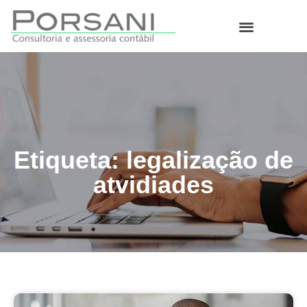
O que fazemos
Etiqueta: legalização de
atvidiades