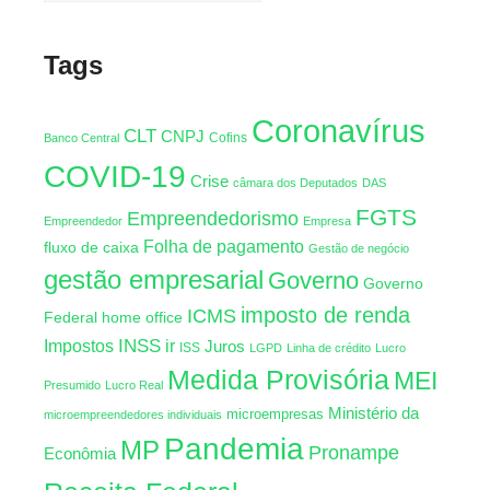
Tags
Coronavírus
CLT
CNPJ
Cofins
Banco Central
COVID-19
Crise
câmara dos Deputados
DAS
FGTS
Empreendedorismo
Empreendedor
Empresa
Folha de pagamento
fluxo de caixa
Gestão de negócio
gestão empresarial
Governo
Governo
imposto de renda
ICMS
Federal
home office
INSS
Impostos
ir
Juros
ISS
LGPD
Linha de crédito
Lucro
Medida Provisória
MEI
Presumido
Lucro Real
Ministério da
microempresas
microempreendedores individuais
Pandemia
MP
Pronampe
Econômia