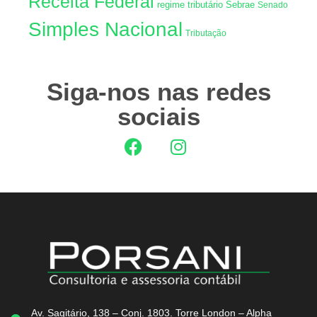
Receita Federal
regime tributário
Sebrae
Senado
Simples Nacional
Tributação
Siga-nos nas redes
sociais
Av. Sagitário, 138 – Conj. 1803. Torre London – Alpha