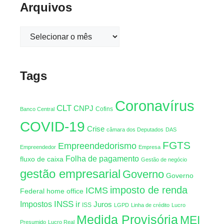
Arquivos
Tags
Coronavírus
CLT
CNPJ
Cofins
Banco Central
COVID-19
Crise
câmara dos Deputados
DAS
FGTS
Empreendedorismo
Empreendedor
Empresa
Folha de pagamento
fluxo de caixa
Gestão de negócio
gestão empresarial
Governo
Governo
imposto de renda
ICMS
Federal
home office
INSS
Impostos
ir
Juros
ISS
LGPD
Linha de crédito
Lucro
Medida Provisória
MEI
Presumido
Lucro Real