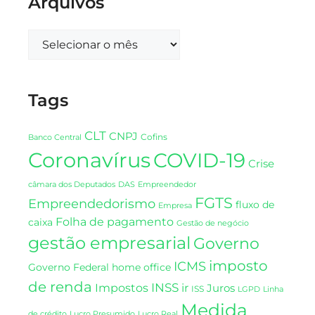
Arquivos
Tags
CLT
CNPJ
Cofins
Banco Central
Coronavírus
COVID-19
Crise
DAS
câmara dos Deputados
Empreendedor
FGTS
Empreendedorismo
fluxo de
Empresa
Folha de pagamento
caixa
Gestão de negócio
gestão empresarial
Governo
imposto
ICMS
Governo Federal
home office
de renda
INSS
Impostos
ir
Juros
ISS
LGPD
Linha
Medida
de crédito
Lucro Presumido
Lucro Real