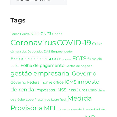
Tags
CLT
CNPJ
Cofins
Banco Central
Coronavírus
COVID-19
Crise
DAS
câmara dos Deputados
Empreendedor
FGTS
Empreendedorismo
fluxo de
Empresa
Folha de pagamento
caixa
Gestão de negócio
gestão empresarial
Governo
imposto
ICMS
Governo Federal
home office
de renda
INSS
Impostos
ir
Juros
ISS
LGPD
Linha
Medida
de crédito
Lucro Presumido
Lucro Real
Provisória
MEI
microempreendedores individuais