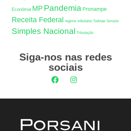
Pandemia
MP
Pronampe
Econômia
Receita Federal
regime tributário
Sebrae
Senado
Simples Nacional
Tributação
Siga-nos nas redes
sociais