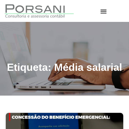
O que fazemos
Etiqueta: Média salarial