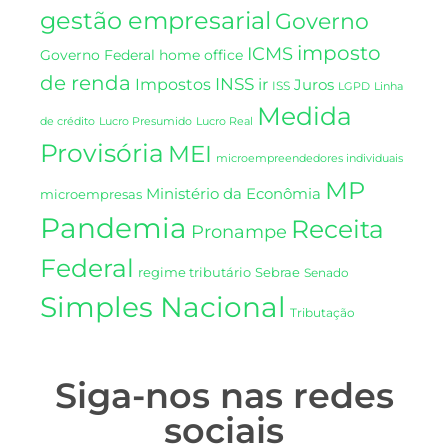
gestão empresarial
Governo
imposto
ICMS
Governo Federal
home office
de renda
INSS
Impostos
ir
Juros
ISS
LGPD
Linha
Medida
de crédito
Lucro Presumido
Lucro Real
Provisória
MEI
microempreendedores individuais
MP
Ministério da Econômia
microempresas
Pandemia
Receita
Pronampe
Federal
regime tributário
Sebrae
Senado
Simples Nacional
Tributação
Siga-nos nas redes
sociais