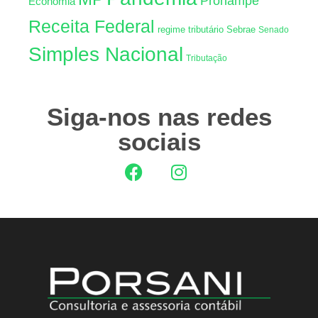
Pronampe
Econômia
Receita Federal
regime tributário
Sebrae
Senado
Simples Nacional
Tributação
Siga-nos nas redes
sociais