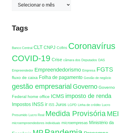
Tags
Coronavírus
CLT
CNPJ
Cofins
Banco Central
COVID-19
Crise
câmara dos Deputados
DAS
FGTS
Empreendedorismo
Empreendedor
Empresa
Folha de pagamento
fluxo de caixa
Gestão de negócio
gestão empresarial
Governo
Governo
imposto de renda
ICMS
Federal
home office
INSS
Impostos
ir
Juros
ISS
LGPD
Linha de crédito
Lucro
Medida Provisória
MEI
Presumido
Lucro Real
Ministério da
microempresas
microempreendedores individuais
Pandemia
MP