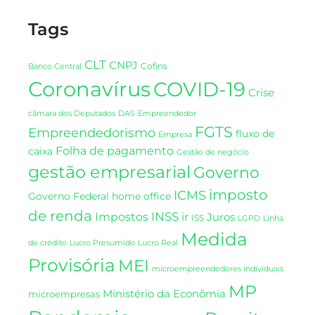
Tags
CLT
CNPJ
Cofins
Banco Central
Coronavírus
COVID-19
Crise
DAS
câmara dos Deputados
Empreendedor
FGTS
Empreendedorismo
fluxo de
Empresa
Folha de pagamento
caixa
Gestão de negócio
gestão empresarial
Governo
imposto
ICMS
Governo Federal
home office
de renda
INSS
Impostos
ir
Juros
ISS
LGPD
Linha
Medida
de crédito
Lucro Presumido
Lucro Real
Provisória
MEI
microempreendedores individuais
MP
Ministério da Econômia
microempresas