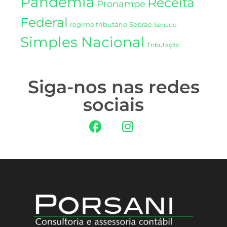
Pandemia
Receita
Pronampe
Federal
regime tributário
Sebrae
Senado
Simples Nacional
Tributação
Siga-nos nas redes
sociais