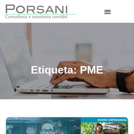
O que fazemos
Etiqueta: PME