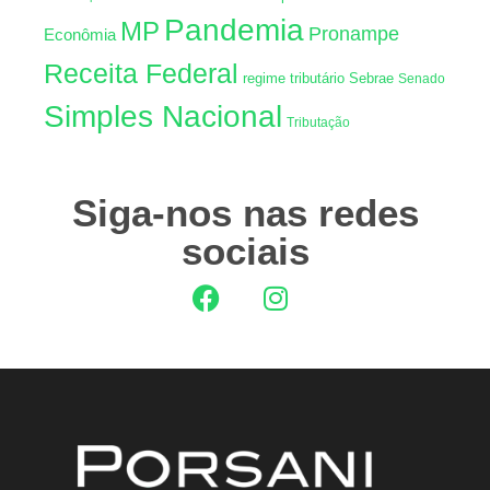
Pandemia
MP
Pronampe
Econômia
Receita Federal
regime tributário
Sebrae
Senado
Simples Nacional
Tributação
Siga-nos nas redes
sociais