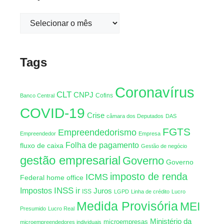
Tags
Coronavírus
CLT
CNPJ
Cofins
Banco Central
COVID-19
Crise
câmara dos Deputados
DAS
FGTS
Empreendedorismo
Empreendedor
Empresa
Folha de pagamento
fluxo de caixa
Gestão de negócio
gestão empresarial
Governo
Governo
imposto de renda
ICMS
Federal
home office
INSS
Impostos
ir
Juros
ISS
LGPD
Linha de crédito
Lucro
Medida Provisória
MEI
Presumido
Lucro Real
Ministério da
microempresas
microempreendedores individuais