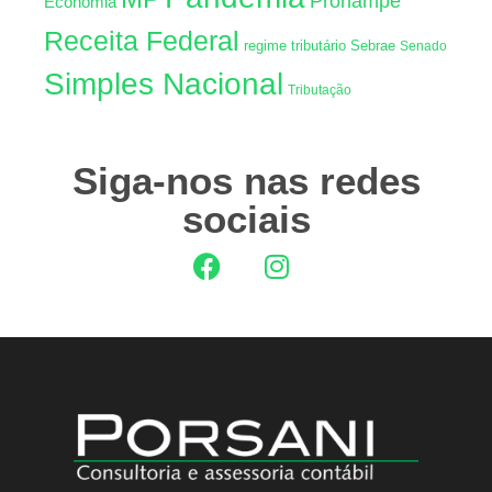
Pronampe
Econômia
Receita Federal
regime tributário
Sebrae
Senado
Simples Nacional
Tributação
Siga-nos nas redes
sociais