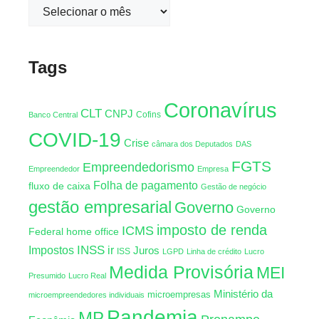
Tags
Coronavírus
CLT
CNPJ
Cofins
Banco Central
COVID-19
Crise
câmara dos Deputados
DAS
FGTS
Empreendedorismo
Empreendedor
Empresa
Folha de pagamento
fluxo de caixa
Gestão de negócio
gestão empresarial
Governo
Governo
imposto de renda
ICMS
Federal
home office
INSS
Impostos
ir
Juros
ISS
LGPD
Linha de crédito
Lucro
Medida Provisória
MEI
Presumido
Lucro Real
Ministério da
microempresas
microempreendedores individuais
Pandemia
MP