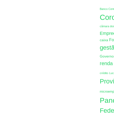
Banco Cent
Cor
câmara do
Empre
Fo
caixa
gestã
Governo
renda
crédito
Luc
Prov
microemp
Pan
Fede