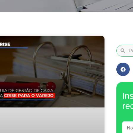
In
re