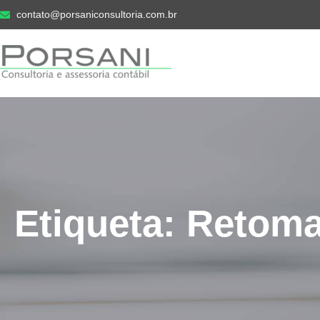
contato@porsaniconsultoria.com.br
Etiqueta: Retom