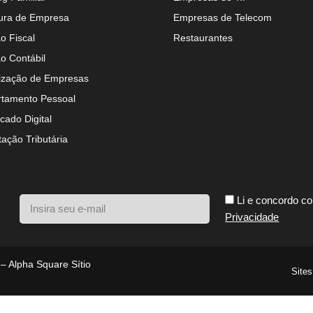
ura de Empresa
Empresas de Telecom
o Fiscal
Restaurantes
o Contábil
ização de Empresas
tamento Pessoal
icado Digital
tação Tributária
Li e concordo c
Privacidade
 – Alpha Square Sítio
Sites