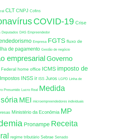
CLT
CNPJ
Cofins
ral
onavírus
COVID-19
Crise
s Deputados
DAS
Empreendedor
FGTS
endedorismo
fluxo de
Empresa
lha de pagamento
Gestão de negócio
o empresarial
Governo
imposto de
ICMS
 Federal
home office
INSS
Impostos
ir
Juros
ISS
LGPD
Linha de
Medida
ro Presumido
Lucro Real
isória
MEI
microempreendedores individuais
MP
Ministério da Econômia
resas
demia
Receita
Pronampe
ral
regime tributário
Sebrae
Senado