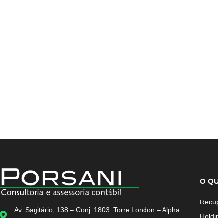
O Q
Recup
Av. Sagitário, 138 – Conj. 1803. Torre London – Alpha
Holdi