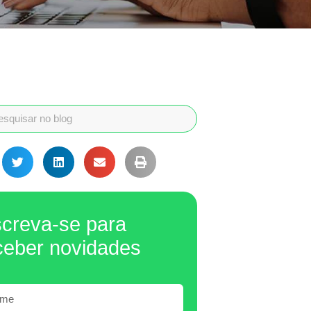
screva-se para
ceber novidades