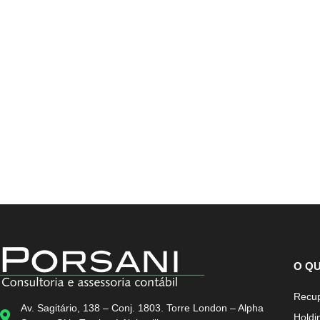
O Q
Recup
Av. Sagitário, 138 – Conj. 1803. Torre London – Alpha
Holdi