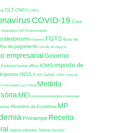
CLT
CNPJ
Cofins
ral
onavírus
COVID-19
Crise
s Deputados
DAS
Empreendedor
FGTS
endedorismo
fluxo de
Empresa
lha de pagamento
Gestão de negócio
o empresarial
Governo
imposto de
ICMS
 Federal
home office
INSS
Impostos
ir
Juros
ISS
LGPD
Linha de
Medida
ro Presumido
Lucro Real
isória
MEI
microempreendedores individuais
MP
Ministério da Econômia
resas
demia
Receita
Pronampe
ral
regime tributário
Sebrae
Senado