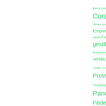
Banco Cent
Cor
câmara do
Empre
Fo
caixa
gestã
Governo
renda
crédito
Luc
Prov
microemp
Pan
Fede