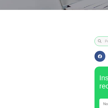
In
re