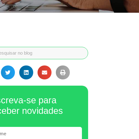
screva-se para
ceber novidades