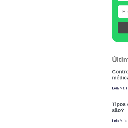
Últi
Contro
médic
Leia Mais
Tipos 
são?
Leia Mais