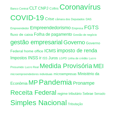
Coronavírus
CLT
CNPJ
Cofins
Banco Central
COVID-19
Crise
câmara dos Deputados
DAS
FGTS
Empreendedorismo
Empreendedor
Empresa
Folha de pagamento
fluxo de caixa
Gestão de negócio
gestão empresarial
Governo
Governo
imposto de renda
ICMS
Federal
home office
INSS
Impostos
ir
Juros
ISS
LGPD
Linha de crédito
Lucro
Medida Provisória
MEI
Presumido
Lucro Real
Ministério da
microempresas
microempreendedores individuais
Pandemia
MP
Pronampe
Econômia
Receita Federal
regime tributário
Sebrae
Senado
Simples Nacional
Tributação