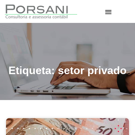
O que fazemos
Etiqueta: setor privado