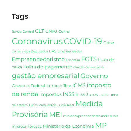
Tags
CLT
CNPJ
Cofins
Banco Central
Coronavírus
COVID-19
Crise
DAS
câmara dos Deputados
Empreendedor
FGTS
Empreendedorismo
fluxo de
Empresa
Folha de pagamento
caixa
Gestão de negócio
gestão empresarial
Governo
imposto
ICMS
Governo Federal
home office
de renda
INSS
Impostos
ir
Juros
ISS
LGPD
Linha
Medida
de crédito
Lucro Presumido
Lucro Real
Provisória
MEI
microempreendedores individuais
MP
Ministério da Econômia
microempresas