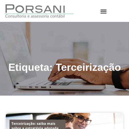
O que fazemos
Etiqueta: Terceirização