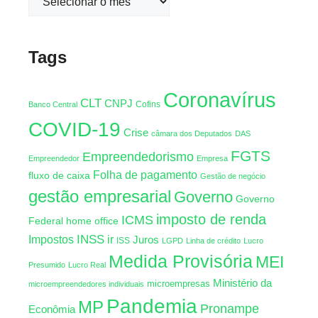
Tags
Coronavírus
CLT
CNPJ
Cofins
Banco Central
COVID-19
Crise
câmara dos Deputados
DAS
FGTS
Empreendedorismo
Empreendedor
Empresa
Folha de pagamento
fluxo de caixa
Gestão de negócio
gestão empresarial
Governo
Governo
imposto de renda
ICMS
Federal
home office
INSS
Impostos
ir
Juros
ISS
LGPD
Linha de crédito
Lucro
Medida Provisória
MEI
Presumido
Lucro Real
Ministério da
microempresas
microempreendedores individuais
Pandemia
MP
Pronampe
Econômia