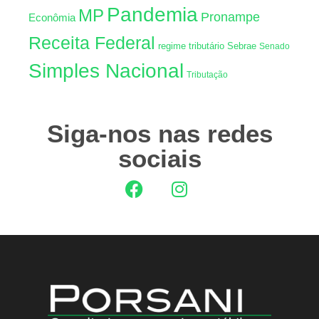
Pandemia
MP
Pronampe
Econômia
Receita Federal
regime tributário
Sebrae
Senado
Simples Nacional
Tributação
Siga-nos nas redes
sociais