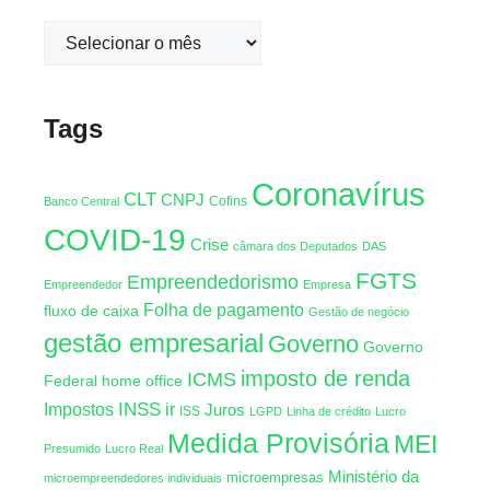
Tags
Coronavírus
CLT
CNPJ
Cofins
Banco Central
COVID-19
Crise
câmara dos Deputados
DAS
FGTS
Empreendedorismo
Empreendedor
Empresa
Folha de pagamento
fluxo de caixa
Gestão de negócio
gestão empresarial
Governo
Governo
imposto de renda
ICMS
Federal
home office
INSS
Impostos
ir
Juros
ISS
LGPD
Linha de crédito
Lucro
Medida Provisória
MEI
Presumido
Lucro Real
Ministério da
microempresas
microempreendedores individuais