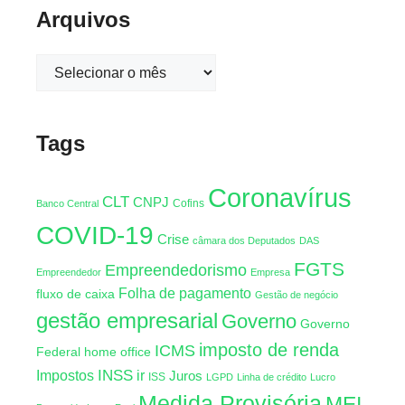
Arquivos
Tags
Coronavírus
CLT
CNPJ
Cofins
Banco Central
COVID-19
Crise
câmara dos Deputados
DAS
FGTS
Empreendedorismo
Empreendedor
Empresa
Folha de pagamento
fluxo de caixa
Gestão de negócio
gestão empresarial
Governo
Governo
imposto de renda
ICMS
Federal
home office
INSS
Impostos
ir
Juros
ISS
LGPD
Linha de crédito
Lucro
Medida Provisória
MEI