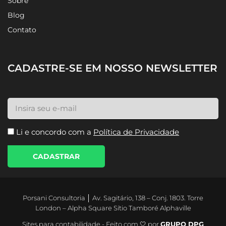
Sobre
Blog
Contato
CADASTRE-SE EM NOSSO NEWSLETTER
Li e concordo com a
Política de Privacidade
CADASTRAR
Porsani Consultoria │ Av. Sagitário, 138 – Conj. 1803. Torre
London – Alpha Square Sítio Tamboré Alphaville
Sites para contabilidade - Feito com 🤍 por
GRUPO DPG