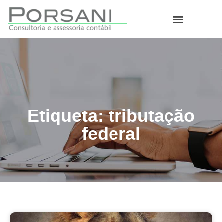
O que fazemos
Etiqueta: tributação
federal