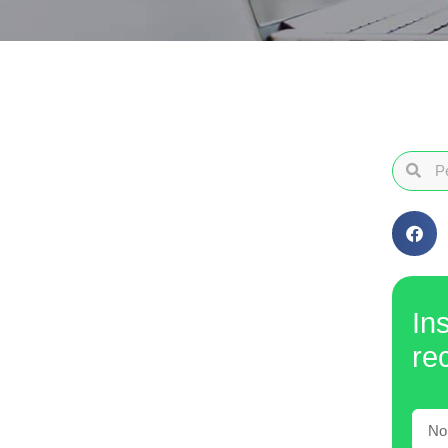
In
re