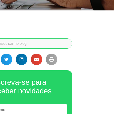
screva-se para
ceber novidades