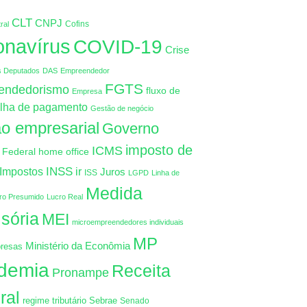
CLT
CNPJ
Cofins
ral
onavírus
COVID-19
Crise
s Deputados
DAS
Empreendedor
FGTS
endedorismo
fluxo de
Empresa
lha de pagamento
Gestão de negócio
o empresarial
Governo
imposto de
ICMS
 Federal
home office
INSS
Impostos
ir
Juros
ISS
LGPD
Linha de
Medida
ro Presumido
Lucro Real
isória
MEI
microempreendedores individuais
MP
Ministério da Econômia
resas
demia
Receita
Pronampe
ral
regime tributário
Sebrae
Senado