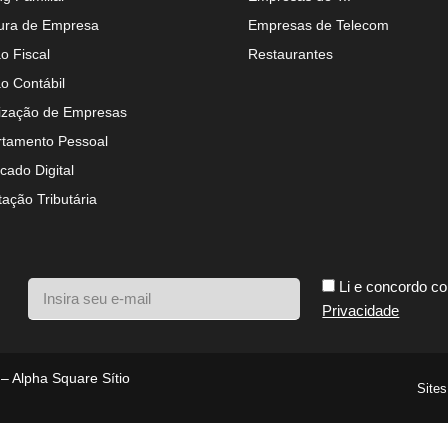
ura de Empresa
Empresas de Telecom
o Fiscal
Restaurantes
o Contábil
ização de Empresas
tamento Pessoal
icado Digital
tação Tributária
Li e concordo c
Privacidade
 – Alpha Square Sítio
Sites