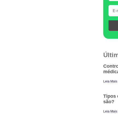
Últi
Contro
médic
Leia Mais
Tipos 
são?
Leia Mais