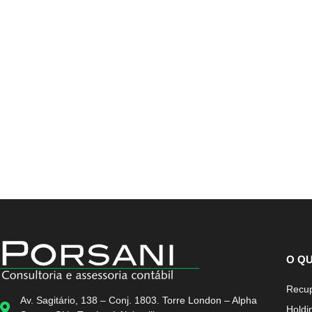
O Q
Recup
Av. Sagitário, 138 – Conj. 1803. Torre London – Alpha
Holdi