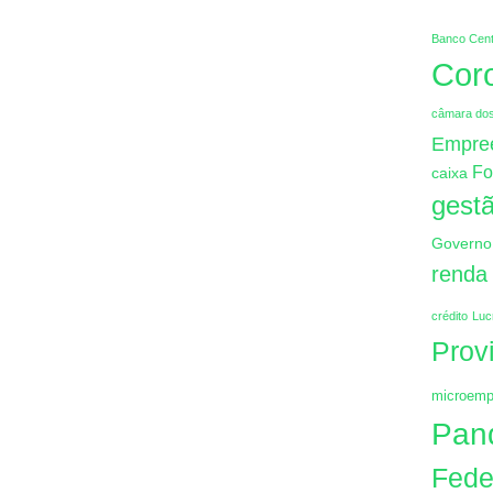
Banco Cent
Cor
câmara do
Empre
Fo
caixa
gestã
Governo
renda
crédito
Luc
Prov
microemp
Pan
Fede