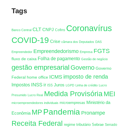
Tags
Coronavírus
CLT
CNPJ
Cofins
Banco Central
COVID-19
Crise
câmara dos Deputados
DAS
FGTS
Empreendedorismo
Empreendedor
Empresa
Folha de pagamento
fluxo de caixa
Gestão de negócio
gestão empresarial
Governo
Governo
imposto de renda
ICMS
Federal
home office
INSS
Impostos
ir
Juros
ISS
LGPD
Linha de crédito
Lucro
Medida Provisória
MEI
Presumido
Lucro Real
Ministério da
microempresas
microempreendedores individuais
Pandemia
MP
Pronampe
Econômia
Receita Federal
regime tributário
Sebrae
Senado