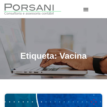
O que fazemos
Etiqueta: Vacina