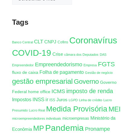
Tags
Coronavírus
CLT
CNPJ
Cofins
Banco Central
COVID-19
Crise
câmara dos Deputados
DAS
FGTS
Empreendedorismo
Empreendedor
Empresa
Folha de pagamento
fluxo de caixa
Gestão de negócio
gestão empresarial
Governo
Governo
imposto de renda
ICMS
Federal
home office
INSS
Impostos
ir
Juros
ISS
LGPD
Linha de crédito
Lucro
Medida Provisória
MEI
Presumido
Lucro Real
Ministério da
microempresas
microempreendedores individuais
Pandemia
MP
Pronampe
Econômia