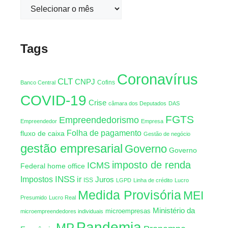
Tags
Coronavírus
CLT
CNPJ
Cofins
Banco Central
COVID-19
Crise
câmara dos Deputados
DAS
FGTS
Empreendedorismo
Empreendedor
Empresa
Folha de pagamento
fluxo de caixa
Gestão de negócio
gestão empresarial
Governo
Governo
imposto de renda
ICMS
Federal
home office
INSS
Impostos
ir
Juros
ISS
LGPD
Linha de crédito
Lucro
Medida Provisória
MEI
Presumido
Lucro Real
Ministério da
microempresas
microempreendedores individuais
Pandemia
MP