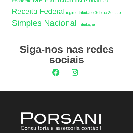
Pronampe
Econômia
Receita Federal
regime tributário
Sebrae
Senado
Simples Nacional
Tributação
Siga-nos nas redes
sociais