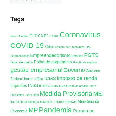
Tags
Coronavírus
CLT
CNPJ
Cofins
Banco Central
COVID-19
Crise
câmara dos Deputados
DAS
FGTS
Empreendedorismo
Empreendedor
Empresa
Folha de pagamento
fluxo de caixa
Gestão de negócio
gestão empresarial
Governo
Governo
imposto de renda
ICMS
Federal
home office
INSS
Impostos
ir
Juros
ISS
LGPD
Linha de crédito
Lucro
Medida Provisória
MEI
Presumido
Lucro Real
Ministério da
microempresas
microempreendedores individuais
Pandemia
MP
Pronampe
Econômia