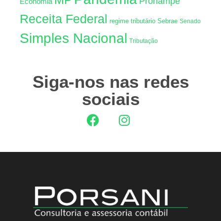
Pronampe
Econômia
Receita Federal
regime tributário
Sebrae
Senado
Simples Nacional
Tributação
Siga-nos nas redes
sociais