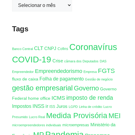
Tags
Coronavírus
CLT
CNPJ
Cofins
Banco Central
COVID-19
Crise
câmara dos Deputados
DAS
FGTS
Empreendedorismo
Empreendedor
Empresa
Folha de pagamento
fluxo de caixa
Gestão de negócio
gestão empresarial
Governo
Governo
imposto de renda
ICMS
Federal
home office
INSS
Impostos
ir
Juros
ISS
LGPD
Linha de crédito
Lucro
Medida Provisória
MEI
Presumido
Lucro Real
Ministério da
microempresas
microempreendedores individuais
Pandemia
MP