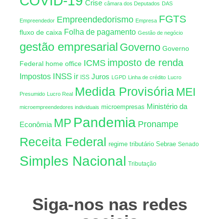
COVID-19
Crise
câmara dos Deputados
DAS
FGTS
Empreendedorismo
Empreendedor
Empresa
Folha de pagamento
fluxo de caixa
Gestão de negócio
gestão empresarial
Governo
Governo
imposto de renda
ICMS
Federal
home office
INSS
Impostos
ir
Juros
ISS
LGPD
Linha de crédito
Lucro
Medida Provisória
MEI
Presumido
Lucro Real
Ministério da
microempresas
microempreendedores individuais
Pandemia
MP
Pronampe
Econômia
Receita Federal
regime tributário
Sebrae
Senado
Simples Nacional
Tributação
Siga-nos nas redes